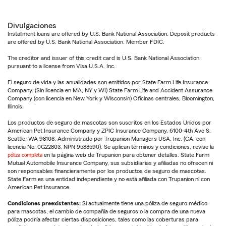
Divulgaciones
Installment loans are offered by U.S. Bank National Association. Deposit products
are offered by U.S. Bank National Association. Member FDIC.
The creditor and issuer of this credit card is U.S. Bank National Association,
pursuant to a license from Visa U.S.A. Inc.
El seguro de vida y las anualidades son emitidos por State Farm Life Insurance
Company. (Sin licencia en MA, NY y WI) State Farm Life and Accident Assurance
Company (con licencia en New York y Wisconsin) Oficinas centrales, Bloomington,
Illinois.
Los productos de seguro de mascotas son suscritos en los Estados Unidos por
American Pet Insurance Company y ZPIC Insurance Company, 6100-4th Ave S,
Seattle, WA 98108. Administrado por Trupanion Managers USA, Inc. (CA: con
licencia No. 0G22803, NPN 9588590). Se aplican términos y condiciones, revise la
póliza completa
en la página web de Trupanion para obtener detalles. State Farm
Mutual Automobile Insurance Company, sus subsidiarias y afiliadas no ofrecen ni
son responsables financieramente por los productos de seguro de mascotas.
State Farm es una entidad independiente y no está afiliada con Trupanion ni con
American Pet Insurance.
Condiciones preexistentes:
Si actualmente tiene una póliza de seguro médico
para mascotas, el cambio de compañía de seguros o la compra de una nueva
póliza podría afectar ciertas disposiciones, tales como las coberturas para