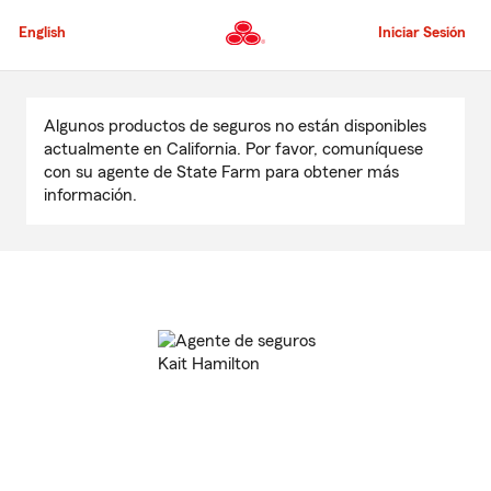
Pasar
al
English
Iniciar Sesión
contenido
principal
Comienzo
del
Algunos productos de seguros no están disponibles
contenido
actualmente en California. Por favor, comuníquese
principal
con su agente de State Farm para obtener más
información.