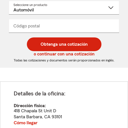
Seleccione un producto
Seleccione
un
nombre
de
producto
del
Código postal
Ingresa
Ingresa
_____
menú
un
un
desplegable
código
código
postal
postal
Obtenga una cotización
de
de
5
5
o continuar con una cotización
dígitos
dígitos
Todas las cotizaciones y documentos serán proporcionados en inglés.
Detalles de la oficina:
Dirección física:
418 Chapala St Unit D
Santa Barbara
,
CA
93101
Cómo llegar