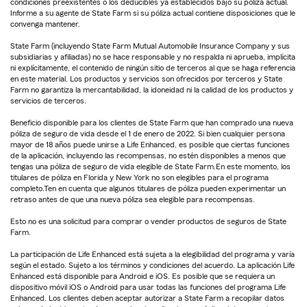
condiciones preexistentes o los deducibles ya establecidos bajo su póliza actual.
Informe a su agente de State Farm si su póliza actual contiene disposiciones que le
convenga mantener.
State Farm (incluyendo State Farm Mutual Automobile Insurance Company y sus
subsidiarias y afiliadas) no se hace responsable y no respalda ni aprueba, implícita
ni explícitamente, el contenido de ningún sitio de terceros al que se haga referencia
en este material. Los productos y servicios son ofrecidos por terceros y State
Farm no garantiza la mercantabilidad, la idoneidad ni la calidad de los productos y
servicios de terceros.
Beneficio disponible para los clientes de State Farm que han comprado una nueva
póliza de seguro de vida desde el 1 de enero de 2022. Si bien cualquier persona
mayor de 18 años puede unirse a Life Enhanced, es posible que ciertas funciones
de la aplicación, incluyendo las recompensas, no estén disponibles a menos que
tengas una póliza de seguro de vida elegible de State Farm.En este momento, los
titulares de póliza en Florida y New York no son elegibles para el programa
completo.Ten en cuenta que algunos titulares de póliza pueden experimentar un
retraso antes de que una nueva póliza sea elegible para recompensas.
Esto no es una solicitud para comprar o vender productos de seguros de State
Farm.
La participación de Life Enhanced está sujeta a la elegibilidad del programa y varía
según el estado. Sujeto a los términos y condiciones del acuerdo. La aplicación Life
Enhanced está disponible para Android e iOS. Es posible que se requiera un
dispositivo móvil iOS o Android para usar todas las funciones del programa Life
Enhanced. Los clientes deben aceptar autorizar a State Farm a recopilar datos